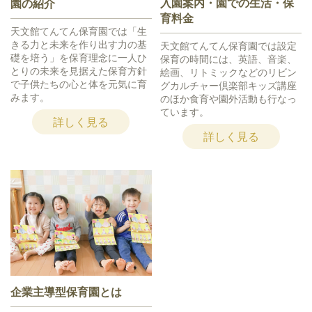
入園案内・園での生活・保
園の紹介
育料金
天文館てんてん保育園では「生
きる力と未来を作り出す力の基
天文館てんてん保育園では設定
礎を培う」を保育理念に一人ひ
保育の時間には、英語、音楽、
とりの未来を見据えた保育方針
絵画、リトミックなどのリビン
で子供たちの心と体を元気に育
グカルチャー倶楽部キッズ講座
みます。
のほか食育や園外活動も行なっ
ています。
詳しく見る
詳しく見る
企業主導型保育園とは