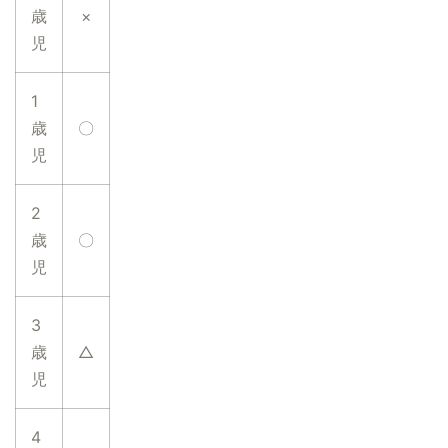
歳
×
児
1
歳
〇
児
2
歳
〇
児
3
歳
△
児
4