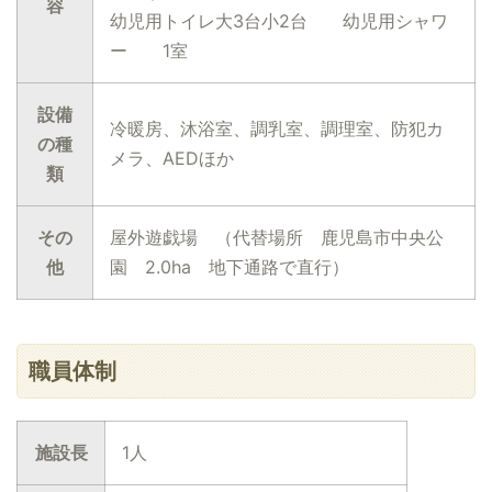
容
幼児用トイレ大3台小2台 幼児用シャワ
ー 1室
設備
冷暖房、沐浴室、調乳室、調理室、防犯カ
の種
メラ、AEDほか
類
その
屋外遊戯場 （代替場所 鹿児島市中央公
他
園 2.0ha 地下通路で直行）
職員体制
施設長
1人