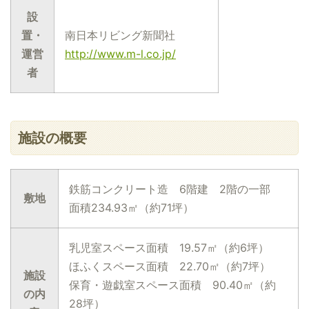
設
置・
南日本リビング新聞社
運営
http://www.m-l.co.jp/
者
施設の概要
鉄筋コンクリート造 6階建 2階の一部
敷地
面積234.93㎡（約71坪）
乳児室スペース面積 19.57㎡（約6坪）
ほふくスペース面積 22.70㎡（約7坪）
施設
保育・遊戯室スペース面積 90.40㎡（約
の内
28坪）