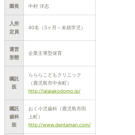
園長
中村 洋志
入所
40名（3ヶ月～未就学児）
定員
運営
企業主導型保育
形態
らららこどもクリニック
嘱託
（鹿児島市中央町）
医
http://lalalakodomo.jp/
嘱託
おく小児歯科（鹿児島市田
歯科
上町）
医
http://www.dentaman.com/