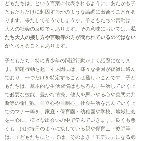
どもたちは」という言葉に代表されるように、あたかも子
どもたちだけに起因するかのような論調に出合うことがあ
ります。果たしてそうでしょうか。子どもたちの言動は、
大人の社会の反映でもあります。その意味においては、
私
たち大人の接し方や言動等の方が問われているのではない
か
と考えることもあります。
子どもたち、特に青少年の問題行動がよく話題になりま
す。問題行動を起こす原因には、様々な要因が複雑に絡ん
でおり、一つだけを特定することは難しいことです。子ど
もたちは、基本的な生活習慣はもちろん、生活していく上
で必要な技能、豊かな情操、他人を思いやる心や善悪の判
断等の倫理観、自立心や自制心、社会生活を営んでいく上
でのマナー等を、家庭・保育園・幼稚園や学校、地域社会
を中心に、様々な出会いの中で学んでいきます。良くも悪
くも、ほぼ毎日のように接している親や保育士・教師等
は、子どもたちにとっては、そのよき「モデル」になる必