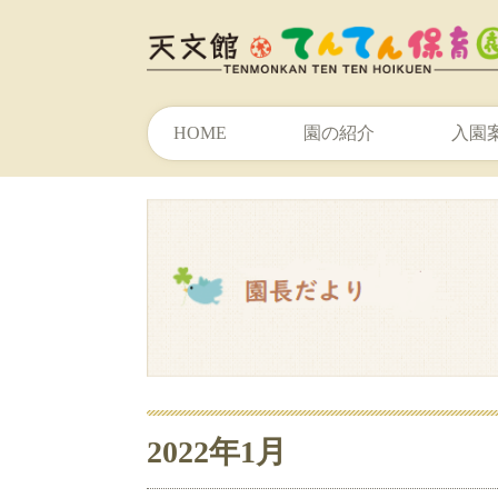
HOME
園の紹介
入園
2022年1月