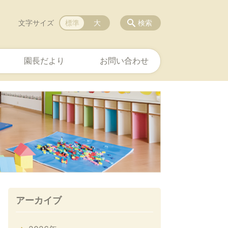
文字サイズ
標準
大
検索
園長だより
お問い合わせ
アーカイブ