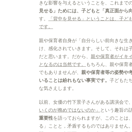
きな影響を与えるということを、これまで
見せる」ためには、子どもと「真正面から
す。
「背中を見せる」ということは、子ど
です。
親や保育者自身が「自分らしい前向きな生
け、感化されていきます。そして、それは
だと思います。だから、
親や保育者がイキ
となるのは当然です。
もちろん、親や保育
でもありませんが、
親や保育者等の姿勢や
いることは紛れもない事実です。
子どもた
な気さえします。
以前、女優の竹下景子さんがある講演会で
いくのが務めではないのか」
という趣旨の
重要性
を語って
おられますが、このことは
る」ことと，矛盾するものではありません