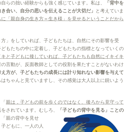
の自らの拙い経験からも強く感じています。私は、
「背中を
向き合い、自分の思いを伝えることが大切だ」
と考えていま
もに「親自身の生き方＝生き様」を見せるということだから
き方」をしていれば、子どもたちは、自然にその影響を受
子どもたちの中に定着し、子どもたちの指標となっていくの
イキと子どもに接していれば、子どもたちも自然にイキイキ
者の言動が、反面教師としての役割を果たすことがないわけ
考え方が、子どもたちの成長には計り知れない影響を与えて
ちはちゃんと見ていますし、その感覚は大人以上に鋭いよう
、「
親は，子どもの前を歩くのではなく、後ろから見守って
話をされています。むしろ、
「子どもの背中を見る」ことの
、「親の背中を見せ
。子どもに、一人の人