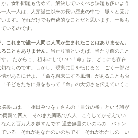
うか。食料問題も含めて、解決していくべき課題も多いよう
ち一人一人は、人類誕生以来の長い歴史の中で、脈々と受け
ています。それだけでも奇跡的なことだと思います。一度も
きているのです。
が、これまで誰一人同じ人間が生まれたことはありません。
れることもありません。
当たり前といえば、当たり前のこと
す。 だからこ、粗末にしていい「命」は、どこにも存在
大切なものです。しかし、現実に目を転じると、ごく一部だ
事情があるにせよ、「命を粗末にする風潮」があることも否
、「子どもたちに身をもって『命』の大切さを伝えていくこ
の脳裏には、「相田みつを」さんの「自分の番」という詩が
の両親で四人 そのまた両親で八人 こうしてかぞえてい
なんと百万人を越すんです 過去無量のいのちの バトン
きている それがあなたのいのちです それがわたしの い