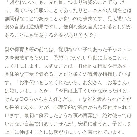
「超かわいい」も、見た目、つまり容姿のことであった
り、着ている洋服のことであったりと、本人の人間性とは
無関係なことであることが多いのも事実です。見え透いた
褒め言葉は逆効果ですし、便利な褒め言葉にも落とし穴が
あることにも留意する必要がありそうです。
親や保育者等の前では、従順ないい子であった子がストレ
スを発散するために、予想もつかない行動に出ることも、
よく耳にします。大切なことは、具体的な行動や行為を、
具体的な言葉で褒めることだと多くの識者が指摘していま
す。「お手伝いをしてくれたから、お父さん（お母さん）
は嬉しいよ。」とか、「今日は上手くいかなかったけど、
そんな○○ちゃんも大好きだよ。」などと褒められた方が
効果的であることが、心理学的な観点からも裏付けられて
います。最初に例示したような褒め言葉は，絶対使っては
いけない言葉ではありませんが，安易に使うと、子どもを
上手に伸ばすことには繋がりにくいと言われています。