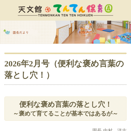
2026年2月号（便利な褒め言葉の
落とし穴！）
便利な褒め言葉の落とし穴！
～褒めて育てることが基本ではあるが～
園長 中村 洋志