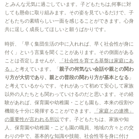
と,みんな元気に過ごしています。子どもたちは,何事に対
しても懸命に取り組みます。その姿を見ているだけで、子
どもたちの素晴らしい一面を感じることができます。心身
共に逞しく成長してほしいと願うばかりです。
時折、「早く集団生活の中に入れれば、早く社会性が身に
付く」という言葉を聞くことがあります。その側面がある
ことは否定しませんが、
「社会性を育てる基盤は家庭にあ
る」
と考えています。「
親子の何気ない会話や親との関わ
り方が大切であり、親との普段の関わり方が基本となる
」
と考えているからです。それがあって初めて安心して家族
以外の人たちとも関わっていけるのだと思います。その経
験があれば、保育園や幼稚園・こども園も、本来の役割や
機能を十分に発揮することができます。
「家庭との連携」
の重要性が言われる所以
です。子どもたちは、家族や知
人、保育園や幼稚園・こども園の職員、地域の方々との交
わりの中で、基本的な知識や技能、社会性等を身に付け