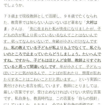
でしょうか。
７３歳まで現役教師として活躍し、９８歳で亡くなられ
た、教育界では知らない人はいないほど著名な「
大村は
ま
」さんは、「
先に生まれた私が先生になりましたが、子
どもの方が私より劣っているいるなんてことはないんで
す。劣ってなんかいないで、年齢が小さいだけなんです
ね。
私の教えている子どもが私よりも上でなくて、私ぐら
いのところで止まっていたらどうしましょう。たいへんで
すね。ですから、子どもはほとんど全部、教師よりすぐれ
ていると思って間違いなしです
。年が小さくて、子どもっ
ぽいことに気がゆるんで、ことばが乱れたり、態度が乱れ
たりすることはこわいことだと思います。
」という実践に
裏付けされた名言を残しています。教師にとりましては、
厳しい言葉ですが、受け止めなければいけない大切な言葉
です。私自身も、教員時代は、この言葉を「自らの指針」
にしていました。もちろん、今でも私自身の道標です。こ