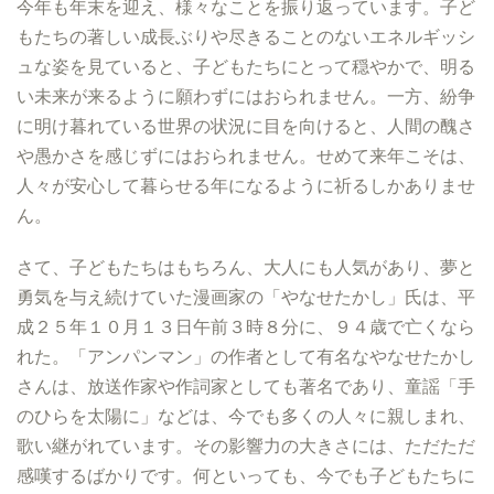
今年も年末を迎え、様々なことを振り返っています。子ど
もたちの著しい成長ぶりや尽きることのないエネルギッシ
ュな姿を見ていると、子どもたちにとって穏やかで、明る
い未来が来るように願わずにはおられません。一方、紛争
に明け暮れている世界の状況に目を向けると、人間の醜さ
や愚かさを感じずにはおられません。せめて来年こそは、
人々が安心して暮らせる年になるように祈るしかありませ
ん。
さて、子どもたちはもちろん、大人にも人気があり、夢と
勇気を与え続けていた漫画家の「やなせたかし」氏は、平
成２５年１０月１３日午前３時８分に、９４歳で亡くなら
れた。「アンパンマン」の作者として有名なやなせたかし
さんは、放送作家や作詞家としても著名であり、童謡「手
のひらを太陽に」などは、今でも多くの人々に親しまれ、
歌い継がれています。その影響力の大きさには、ただただ
感嘆するばかりです。何といっても、今でも子どもたちに