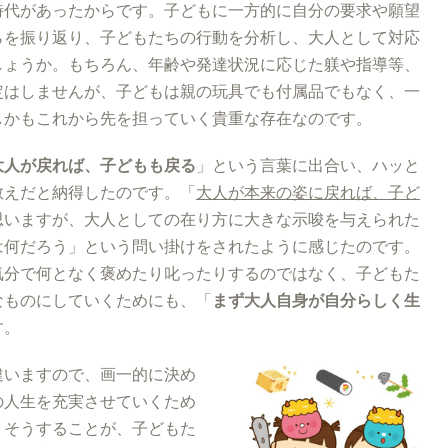
時代があったからです。子どもに一方的に自分の要求や願望
らを振り返り、子どもたちの行動を分析し、大人として対応
しょうか。もちろん、年齢や発達状況に応じた躾や指導等、
定はしませんが、子どもは親の玩具でも付属品でもなく、一
しかもこれから先を担っていく貴重な存在なのです。
大人が戻れば、子どもも戻る
」という言葉に出合い、ハッと
教えだと納得したのです。「
大人が本来の姿に戻れば、子ど
思いますが、大人としての在り方に大きな示唆を与えられた
は何だろう」という問い掛けをされたように感じたのです。
気分で何となく褒めたり叱ったりするのではなく、子どもた
なものにしていくためにも、「
まず大人自身が自分らしく生
す。
違いますので、画一的に決
め
の人生を充実させていくため
。そうすることが、子どもた