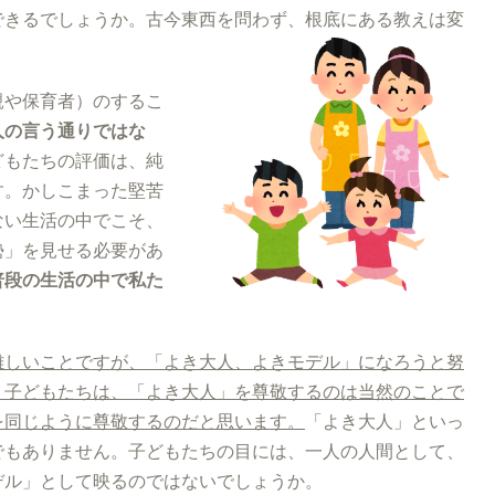
できるでしょうか。古今東西を問わず、根底にある教えは変
親や保育者）のするこ
人の言う通りではな
どもたちの評価は、純
す。かしこまった堅苦
ない生活の中でこそ、
勢」を見せる必要があ
普段の生活の中で私た
難しいことですが、「よき大人、よきモデル」になろうと努
。子どもたちは、「よき大人」を尊敬する
のは当然の
ことで
を同じように尊敬するのだと思います。
「よき大人」といっ
でもありません。子どもたちの目には、一人の人間として、
デル」として映るのではないでしょうか。