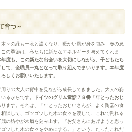
て育つ～
。木々の緑も一段と濃くなり、暖かい風が身を包み、春の息
。この季節は、私たちに新たなエネルギーを与えてくれま
本年度も、この新たな出会いを大切にしながら、子どもたち
ざして、全職員一丸となって取り組んでまいります。本年度
よろしくお願いいたします。
ど周りの大人の背中を見ながら成長してきました。大人の姿
ているからです。
ドイツのグリム童話７８番「年とったおじ
あります。それは、「年とったおじいさんが、よく陶器の食
、相談して、ゴツゴツした木の食器を渡して、これで割れる
五歳の坊やが木屑を刻み出す。『お父さんにあげようと思っ
ツゴツした木の食器をやめにする。」という、たったこれだ