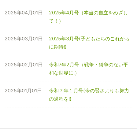
2025年04月01日
2025年4月号（本当の自立をめざし
て！）
2025年03月01日
2025年3月号(子どもたちのこれから
に期待!)
2025年02月01日
令和7年2月号（戦争・紛争のない平
和な世界に!）
2025年01月01日
令和７年１月号(今の賢さよりも努力
の過程を!)