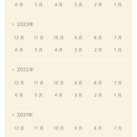
6 月
5 月
4 月
3 月
2 月
1 月
2023年
12 月
11 月
10 月
9 月
8 月
7 月
6 月
5 月
4 月
3 月
2 月
1 月
2022年
12 月
11 月
10 月
9 月
8 月
7 月
6 月
5 月
4 月
3 月
2 月
1 月
2021年
12 月
11 月
10 月
9 月
8 月
7 月