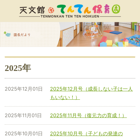
2025年
2025年12月01日
2025年12月号（成長しない子は一人
もいない！）
2025年11月01日
2025年11月号（復元力の育成！）
2025年10月01日
2025年10月号（子どもの発達の