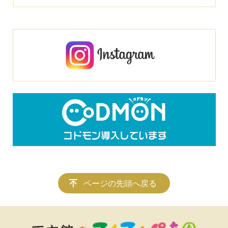
ページの先頭へ戻る