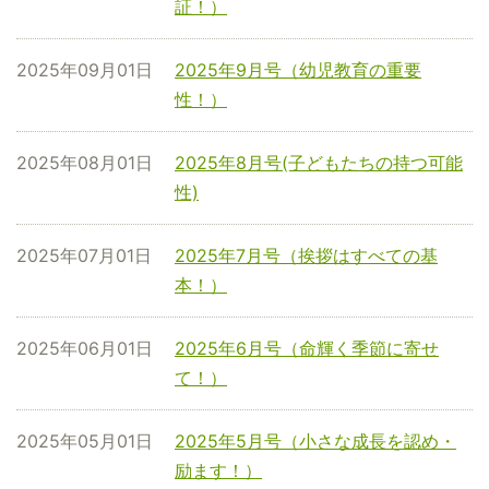
証！）
2025年09月01日
2025年9月号（幼児教育の重要
性！）
2025年08月01日
2025年8月号(子どもたちの持つ可能
性)
2025年07月01日
2025年7月号（挨拶はすべての基
本！）
2025年06月01日
2025年6月号（命輝く季節に寄せ
て！）
2025年05月01日
2025年5月号（小さな成長を認め・
励ます！）